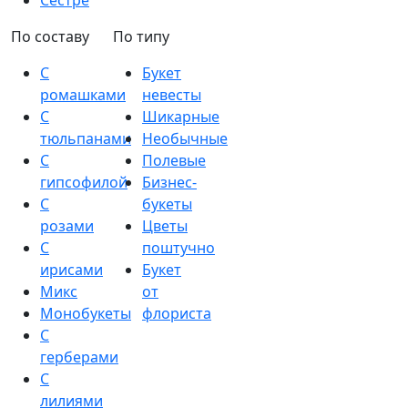
Сестре
По составу
По типу
С
Букет
ромашками
невесты
С
Шикарные
тюльпанами
Необычные
С
Полевые
гипсофилой
Бизнес-
С
букеты
розами
Цветы
С
поштучно
ирисами
Букет
Микс
от
Монобукеты
флориста
С
герберами
С
лилиями