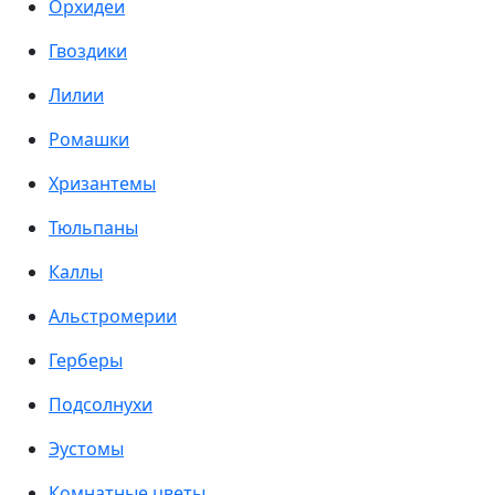
Орхидеи
Гвоздики
Лилии
Ромашки
Хризантемы
Тюльпаны
Каллы
Альстромерии
Герберы
Подсолнухи
Эустомы
Комнатные цветы