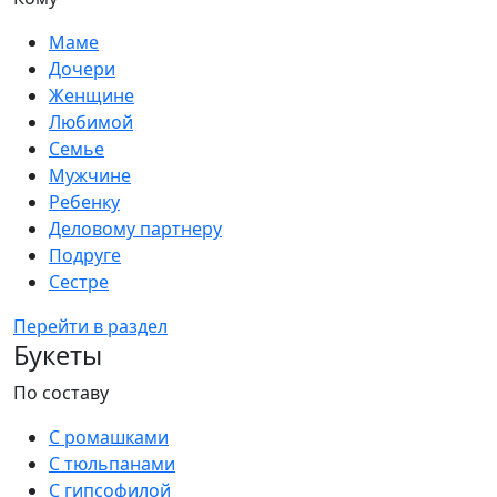
Маме
Дочери
Женщине
Любимой
Семье
Мужчине
Ребенку
Деловому партнеру
Подруге
Сестре
Перейти в раздел
Букеты
По составу
С ромашками
С тюльпанами
С гипсофилой