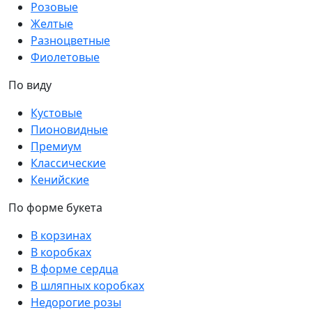
Розовые
Желтые
Разноцветные
Фиолетовые
По виду
Кустовые
Пионовидные
Премиум
Классические
Кенийские
По форме букета
В корзинах
В коробках
В форме сердца
В шляпных коробках
Недорогие розы