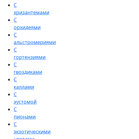
С
хризантемами
С
орхидеями
С
альстромериями
С
гортензиями
С
гвоздиками
С
каллами
С
эустомой
С
пионами
С
экзотическими