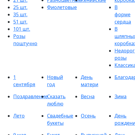
21 шт.
Разноцветные
Кенийские
коробка
25 шт.
Фиолетовые
В
35 шт.
форме
51 шт.
сердца
101 шт.
В
Розы
шляпны
поштучно
коробка
Недорог
розы
Классик
1
Новый
День
Благода
сентября
год
матери
Поздравление
Сказать
Весна
Зима
люблю
Лето
Свадебные
Осень
День
букеты
рожден