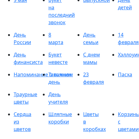
9 мая
Букет
Выпускной
День
на
детей
последний
звонок
День
8
День
14
России
марта
семьи
февраля
День
Букет
С днем
Хэллоуи
финансиста
невесте
мамы
Напоминание о важном
Татьянин
23
Пасха
день
февраля
Траурные
День
цветы
учителя
Сердца
Шляпные
Цветы
Корзин
из
коробки
в
с
цветов
коробках
цветами