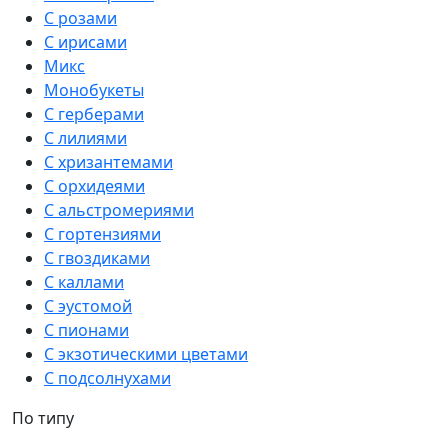
С розами
С ирисами
Микс
Монобукеты
С герберами
С лилиями
С хризантемами
С орхидеями
С альстромериями
С гортензиями
С гвоздиками
С каллами
С эустомой
С пионами
С экзотическими цветами
С подсолнухами
По типу