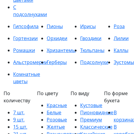
цветами
С
подсолнухами
Гипсофила
Пионы
Ирисы
Роза
Гортензии
Орхидеи
Гвоздики
Лилии
Ромашки
Хризантемы
Тюльпаны
Каллы
Альстромерии
Герберы
Подсолнухи
Эустомы
Комнатные
цветы
По
По цвету
По виду
По форме
количеству
букета
Красные
Кустовые
7 шт.
Белые
Пионовидные
В
9 шт.
Розовые
Премиум
корзина
15 шт.
Желтые
Классические
В