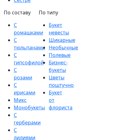
Сестре
По составу
По типу
С
Букет
ромашками
невесты
С
Шикарные
тюльпанами
Необычные
С
Полевые
гипсофилой
Бизнес-
С
букеты
розами
Цветы
С
поштучно
ирисами
Букет
Микс
от
Монобукеты
флориста
С
герберами
С
лилиями