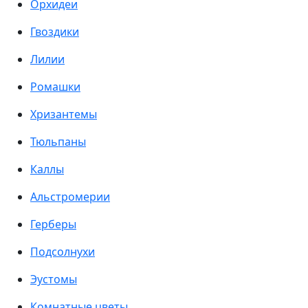
Орхидеи
Гвоздики
Лилии
Ромашки
Хризантемы
Тюльпаны
Каллы
Альстромерии
Герберы
Подсолнухи
Эустомы
Комнатные цветы