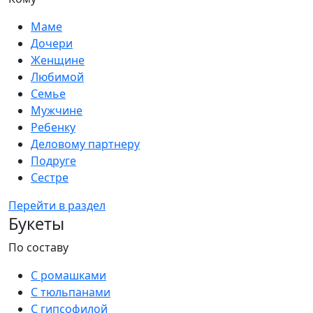
Маме
Дочери
Женщине
Любимой
Семье
Мужчине
Ребенку
Деловому партнеру
Подруге
Сестре
Перейти в раздел
Букеты
По составу
С ромашками
С тюльпанами
С гипсофилой