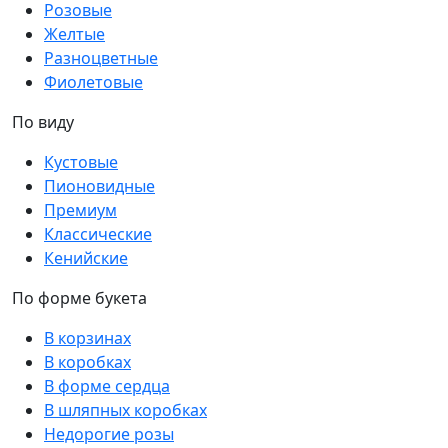
Розовые
Желтые
Разноцветные
Фиолетовые
По виду
Кустовые
Пионовидные
Премиум
Классические
Кенийские
По форме букета
В корзинах
В коробках
В форме сердца
В шляпных коробках
Недорогие розы