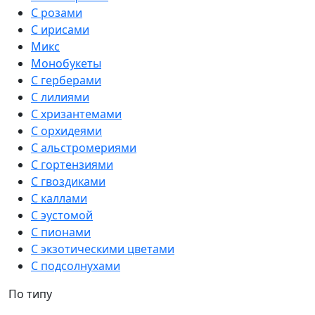
С розами
С ирисами
Микс
Монобукеты
С герберами
С лилиями
С хризантемами
С орхидеями
С альстромериями
С гортензиями
С гвоздиками
С каллами
С эустомой
С пионами
С экзотическими цветами
С подсолнухами
По типу