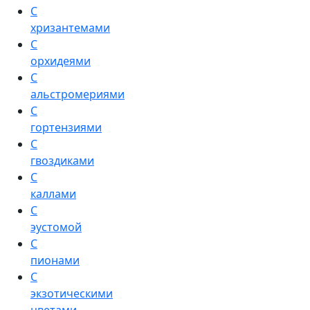
С
хризантемами
С
орхидеями
С
альстромериями
С
гортензиями
С
гвоздиками
С
каллами
С
эустомой
С
пионами
С
экзотическими