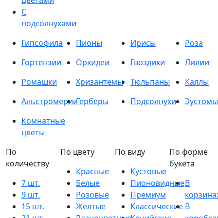
цветами
С
подсолнухами
Гипсофила
Пионы
Ирисы
Роза
Гортензии
Орхидеи
Гвоздики
Лилии
Ромашки
Хризантемы
Тюльпаны
Каллы
Альстромерии
Герберы
Подсолнухи
Эустомы
Комнатные
цветы
По
По цвету
По виду
По форме
количеству
букета
Красные
Кустовые
7 шт.
Белые
Пионовидные
В
9 шт.
Розовые
Премиум
корзина
15 шт.
Желтые
Классические
В