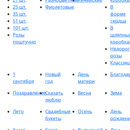
21 шт.
Разноцветные
Кенийские
коробка
25 шт.
Фиолетовые
В
35 шт.
форме
51 шт.
сердца
101 шт.
В
Розы
шляпны
поштучно
коробка
Недорог
розы
Классик
1
Новый
День
Благода
сентября
год
матери
Поздравление
Сказать
Весна
Зима
люблю
Лето
Свадебные
Осень
День
букеты
рожден