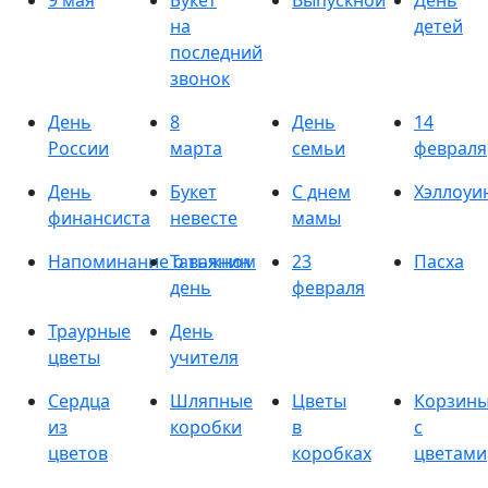
9 мая
Букет
Выпускной
День
на
детей
последний
звонок
День
8
День
14
России
марта
семьи
февраля
День
Букет
С днем
Хэллоуи
финансиста
невесте
мамы
Напоминание о важном
Татьянин
23
Пасха
день
февраля
Траурные
День
цветы
учителя
Сердца
Шляпные
Цветы
Корзин
из
коробки
в
с
цветов
коробках
цветами