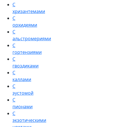
С
хризантемами
С
орхидеями
С
альстромериями
С
гортензиями
С
гвоздиками
С
каллами
С
эустомой
С
пионами
С
экзотическими