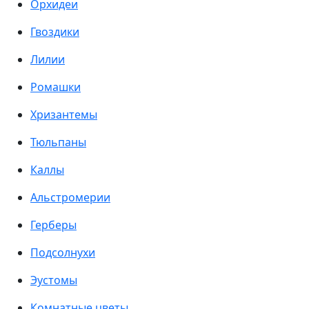
Орхидеи
Гвоздики
Лилии
Ромашки
Хризантемы
Тюльпаны
Каллы
Альстромерии
Герберы
Подсолнухи
Эустомы
Комнатные цветы