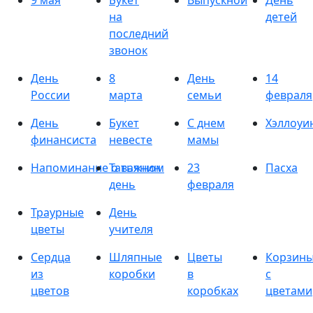
9 мая
Букет
Выпускной
День
на
детей
последний
звонок
День
8
День
14
России
марта
семьи
февраля
День
Букет
С днем
Хэллоуи
финансиста
невесте
мамы
Напоминание о важном
Татьянин
23
Пасха
день
февраля
Траурные
День
цветы
учителя
Сердца
Шляпные
Цветы
Корзин
из
коробки
в
с
цветов
коробках
цветами