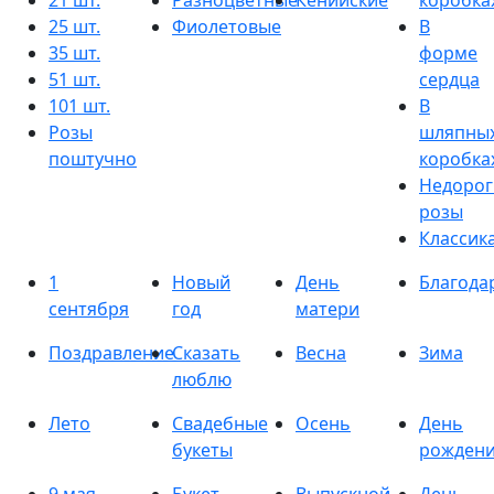
21 шт.
Разноцветные
Кенийские
коробка
25 шт.
Фиолетовые
В
35 шт.
форме
51 шт.
сердца
101 шт.
В
Розы
шляпны
поштучно
коробка
Недорог
розы
Классик
1
Новый
День
Благода
сентября
год
матери
Поздравление
Сказать
Весна
Зима
люблю
Лето
Свадебные
Осень
День
букеты
рожден