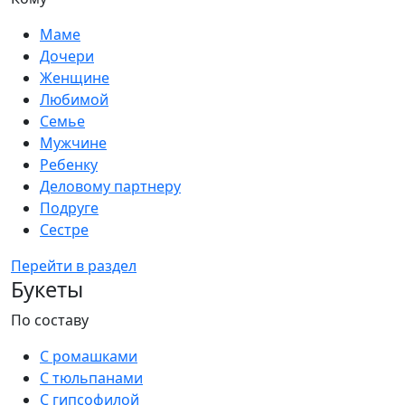
Маме
Дочери
Женщине
Любимой
Семье
Мужчине
Ребенку
Деловому партнеру
Подруге
Сестре
Перейти в раздел
Букеты
По составу
С ромашками
С тюльпанами
С гипсофилой