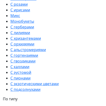
С розами
С ирисами
Микс
Монобукеты
С герберами
С лилиями
С хризантемами
С орхидеями
С альстромериями
С гортензиями
С гвоздиками
С каллами
С эустомой
С пионами
С экзотическими цветами
С подсолнухами
По типу