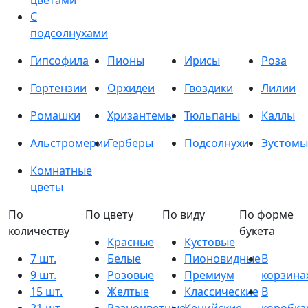
цветами
С
подсолнухами
Гипсофила
Пионы
Ирисы
Роза
Гортензии
Орхидеи
Гвоздики
Лилии
Ромашки
Хризантемы
Тюльпаны
Каллы
Альстромерии
Герберы
Подсолнухи
Эустомы
Комнатные
цветы
По
По цвету
По виду
По форме
количеству
букета
Красные
Кустовые
7 шт.
Белые
Пионовидные
В
9 шт.
Розовые
Премиум
корзина
15 шт.
Желтые
Классические
В