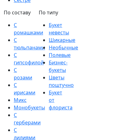
Сестре
По составу
По типу
С
Букет
ромашками
невесты
С
Шикарные
тюльпанами
Необычные
С
Полевые
гипсофилой
Бизнес-
С
букеты
розами
Цветы
С
поштучно
ирисами
Букет
Микс
от
Монобукеты
флориста
С
герберами
С
лилиями