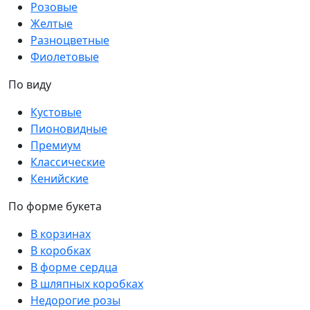
Розовые
Желтые
Разноцветные
Фиолетовые
По виду
Кустовые
Пионовидные
Премиум
Классические
Кенийские
По форме букета
В корзинах
В коробках
В форме сердца
В шляпных коробках
Недорогие розы