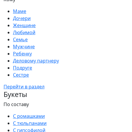
Маме
Дочери
Женщине
Любимой
Семье
Мужчине
Ребенку
Деловому партнеру
Подруге
Сестре
Перейти в раздел
Букеты
По составу
С ромашками
С тюльпанами
С гипсофилой