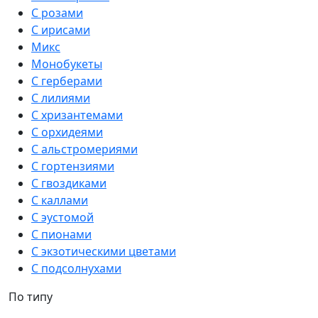
С розами
С ирисами
Микс
Монобукеты
С герберами
С лилиями
С хризантемами
С орхидеями
С альстромериями
С гортензиями
С гвоздиками
С каллами
С эустомой
С пионами
С экзотическими цветами
С подсолнухами
По типу