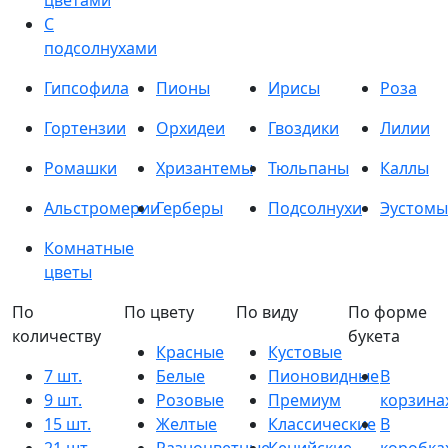
цветами
С
подсолнухами
Гипсофила
Пионы
Ирисы
Роза
Гортензии
Орхидеи
Гвоздики
Лилии
Ромашки
Хризантемы
Тюльпаны
Каллы
Альстромерии
Герберы
Подсолнухи
Эустомы
Комнатные
цветы
По
По цвету
По виду
По форме
количеству
букета
Красные
Кустовые
7 шт.
Белые
Пионовидные
В
9 шт.
Розовые
Премиум
корзина
15 шт.
Желтые
Классические
В