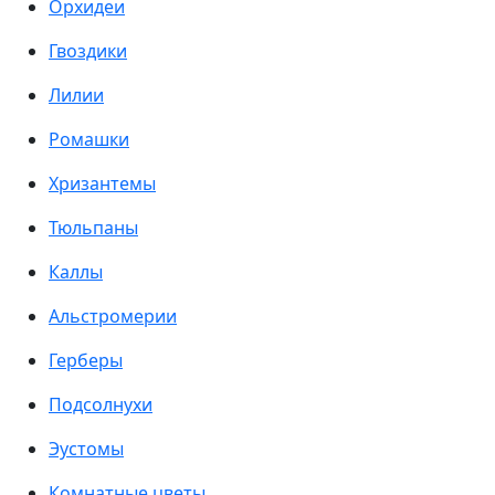
Орхидеи
Гвоздики
Лилии
Ромашки
Хризантемы
Тюльпаны
Каллы
Альстромерии
Герберы
Подсолнухи
Эустомы
Комнатные цветы