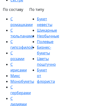
Сестре
По составу
По типу
С
Букет
ромашками
невесты
С
Шикарные
тюльпанами
Необычные
С
Полевые
гипсофилой
Бизнес-
С
букеты
розами
Цветы
С
поштучно
ирисами
Букет
Микс
от
Монобукеты
флориста
С
герберами
С
лилиями