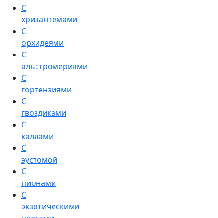
С
хризантемами
С
орхидеями
С
альстромериями
С
гортензиями
С
гвоздиками
С
каллами
С
эустомой
С
пионами
С
экзотическими