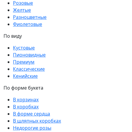
Розовые
Желтые
Разноцветные
Фиолетовые
По виду
Кустовые
Пионовидные
Премиум
Классические
Кенийские
По форме букета
В корзинах
В коробках
В форме сердца
В шляпных коробках
Недорогие розы