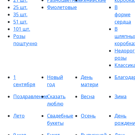
21 шт.
Разноцветные
Кенийские
коробка
25 шт.
Фиолетовые
В
35 шт.
форме
51 шт.
сердца
101 шт.
В
Розы
шляпны
поштучно
коробка
Недорог
розы
Классик
1
Новый
День
Благода
сентября
год
матери
Поздравление
Сказать
Весна
Зима
люблю
Лето
Свадебные
Осень
День
букеты
рожден