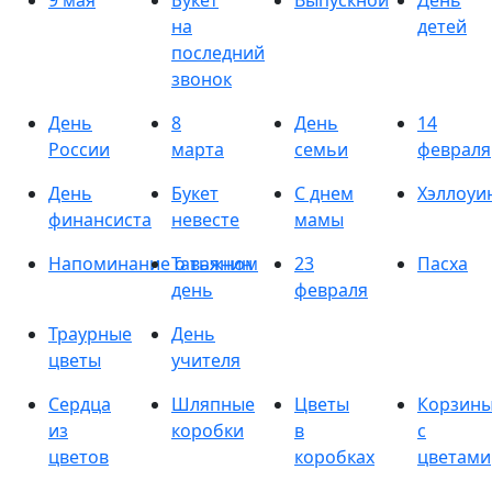
9 мая
Букет
Выпускной
День
на
детей
последний
звонок
День
8
День
14
России
марта
семьи
февраля
День
Букет
С днем
Хэллоуи
финансиста
невесте
мамы
Напоминание о важном
Татьянин
23
Пасха
день
февраля
Траурные
День
цветы
учителя
Сердца
Шляпные
Цветы
Корзин
из
коробки
в
с
цветов
коробках
цветами