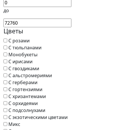
до
Цветы
С розами
С тюльпанами
Монобукеты
С ирисами
С гвоздиками
С альстромериями
С герберами
С гортензиями
С хризантемами
С орхидеями
С подсолнухами
С экзотическими цветами
Микс