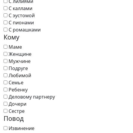
С лилиями
С каллами
С эустомой
С пионами
С ромашками
Кому
Маме
Женщине
Мужчине
Подруге
Любимой
Семье
Ребенку
Деловому партнеру
Дочери
Сестре
Повод
Извинение