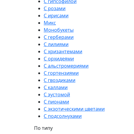
С гипсофилой
С розами
С ирисами
Микс
Монобукеты
С герберами
С лилиями
С хризантемами
С орхидеями
С альстромериями
С гортензиями
С гвоздиками
С каллами
С эустомой
С пионами
С экзотическими цветами
С подсолнухами
По типу