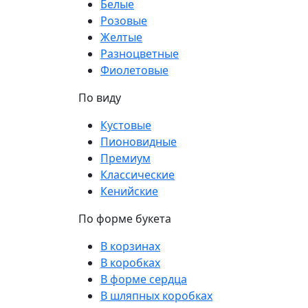
Белые
Розовые
Желтые
Разноцветные
Фиолетовые
По виду
Кустовые
Пионовидные
Премиум
Классические
Кенийские
По форме букета
В корзинах
В коробках
В форме сердца
В шляпных коробках