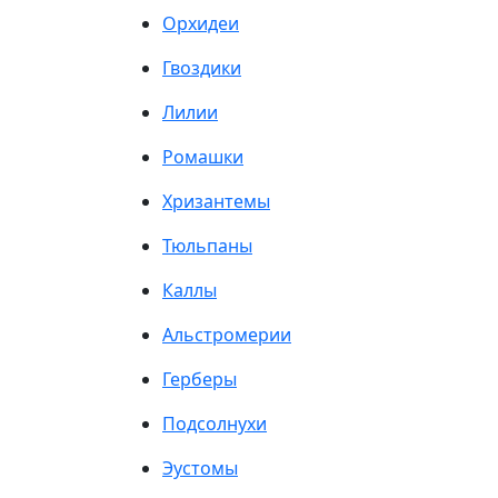
Орхидеи
Гвоздики
Лилии
Ромашки
Хризантемы
Тюльпаны
Каллы
Альстромерии
Герберы
Подсолнухи
Эустомы