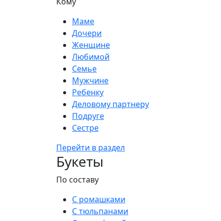
Кому
Маме
Дочери
Женщине
Любимой
Семье
Мужчине
Ребенку
Деловому партнеру
Подруге
Сестре
Перейти в раздел
Букеты
По составу
С ромашками
С тюльпанами