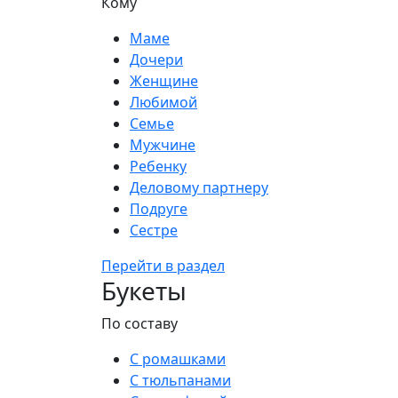
Кому
Маме
Дочери
Женщине
Любимой
Семье
Мужчине
Ребенку
Деловому партнеру
Подруге
Сестре
Перейти в раздел
Букеты
По составу
С ромашками
С тюльпанами