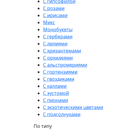
С гипсофилой
С розами
С ирисами
Микс
Монобукеты
С герберами
С лилиями
С хризантемами
С орхидеями
С альстромериями
С гортензиями
С гвоздиками
С каллами
С эустомой
С пионами
С экзотическими цветами
С подсолнухами
По типу