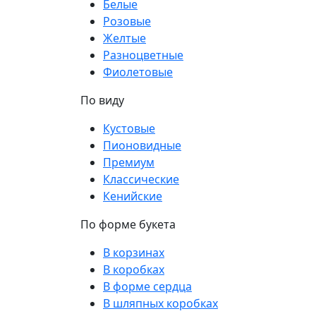
Белые
Розовые
Желтые
Разноцветные
Фиолетовые
По виду
Кустовые
Пионовидные
Премиум
Классические
Кенийские
По форме букета
В корзинах
В коробках
В форме сердца
В шляпных коробках