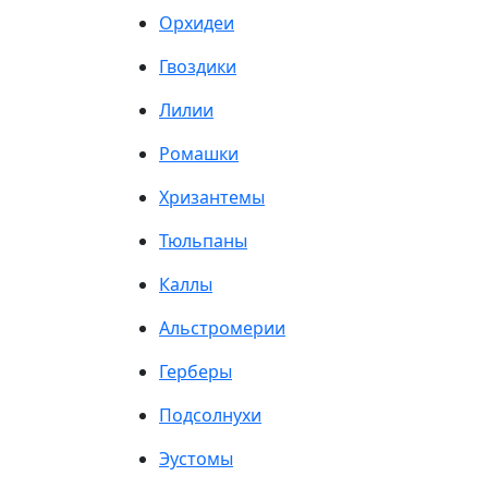
Орхидеи
Гвоздики
Лилии
Ромашки
Хризантемы
Тюльпаны
Каллы
Альстромерии
Герберы
Подсолнухи
Эустомы