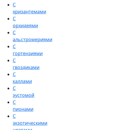
С
хризантемами
С
орхидеями
С
альстромериями
С
гортензиями
С
гвоздиками
С
каллами
С
эустомой
С
пионами
С
экзотическими