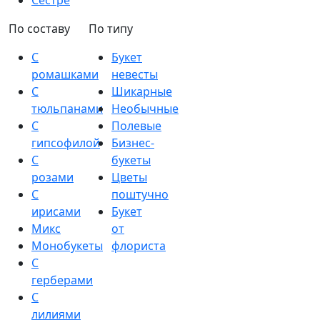
Сестре
По составу
По типу
С
Букет
ромашками
невесты
С
Шикарные
тюльпанами
Необычные
С
Полевые
гипсофилой
Бизнес-
С
букеты
розами
Цветы
С
поштучно
ирисами
Букет
Микс
от
Монобукеты
флориста
С
герберами
С
лилиями