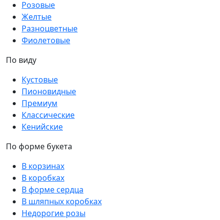
Розовые
Желтые
Разноцветные
Фиолетовые
По виду
Кустовые
Пионовидные
Премиум
Классические
Кенийские
По форме букета
В корзинах
В коробках
В форме сердца
В шляпных коробках
Недорогие розы