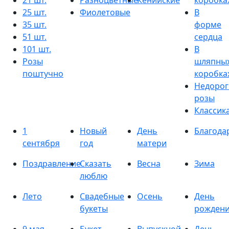
21 шт.
Разноцветные
Кенийские
коробка
25 шт.
Фиолетовые
В
35 шт.
форме
51 шт.
сердца
101 шт.
В
Розы
шляпны
поштучно
коробка
Недорог
розы
Классик
1
Новый
День
Благода
сентября
год
матери
Поздравление
Сказать
Весна
Зима
люблю
Лето
Свадебные
Осень
День
букеты
рожден