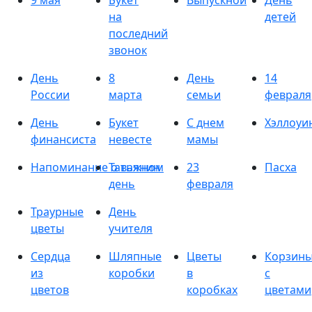
9 мая
Букет
Выпускной
День
на
детей
последний
звонок
День
8
День
14
России
марта
семьи
февраля
День
Букет
С днем
Хэллоуи
финансиста
невесте
мамы
Напоминание о важном
Татьянин
23
Пасха
день
февраля
Траурные
День
цветы
учителя
Сердца
Шляпные
Цветы
Корзин
из
коробки
в
с
цветов
коробках
цветами