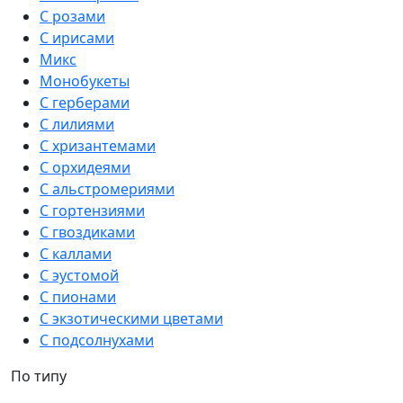
С розами
С ирисами
Микс
Монобукеты
С герберами
С лилиями
С хризантемами
С орхидеями
С альстромериями
С гортензиями
С гвоздиками
С каллами
С эустомой
С пионами
С экзотическими цветами
С подсолнухами
По типу