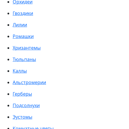
Орхидеи
Гвоздики
Лилии
Ромашки
Хризантемы
Тюльпаны
Каллы
Альстромерии
Герберы
Подсолнухи
Эустомы
Комнатные цветы