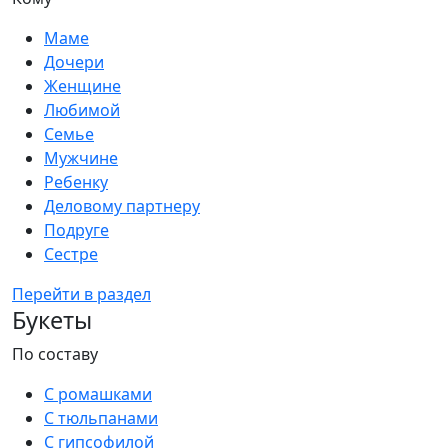
Маме
Дочери
Женщине
Любимой
Семье
Мужчине
Ребенку
Деловому партнеру
Подруге
Сестре
Перейти в раздел
Букеты
По составу
С ромашками
С тюльпанами
С гипсофилой