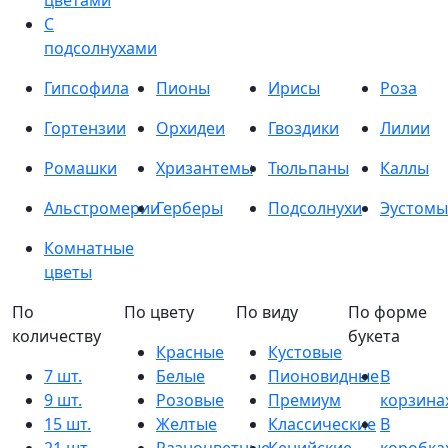
цветами
С
подсолнухами
Гипсофила
Пионы
Ирисы
Роза
Гортензии
Орхидеи
Гвоздики
Лилии
Ромашки
Хризантемы
Тюльпаны
Каллы
Альстромерии
Герберы
Подсолнухи
Эустомы
Комнатные
цветы
По
По цвету
По виду
По форме
количеству
букета
Красные
Кустовые
7 шт.
Белые
Пионовидные
В
9 шт.
Розовые
Премиум
корзина
15 шт.
Желтые
Классические
В