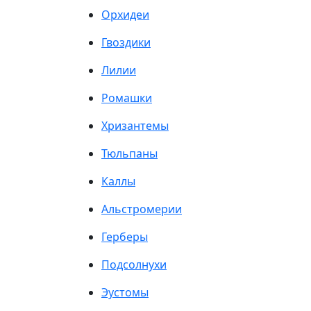
Орхидеи
Гвоздики
Лилии
Ромашки
Хризантемы
Тюльпаны
Каллы
Альстромерии
Герберы
Подсолнухи
Эустомы