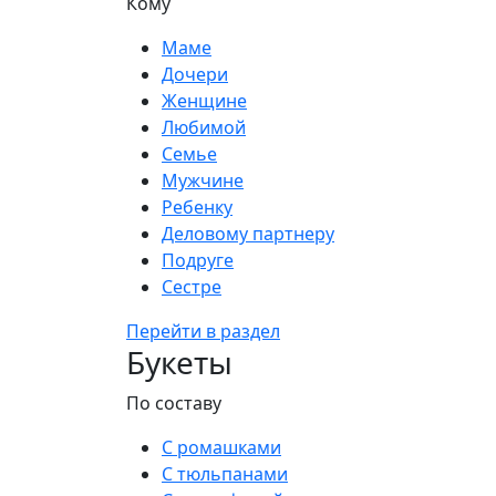
Кому
Маме
Дочери
Женщине
Любимой
Семье
Мужчине
Ребенку
Деловому партнеру
Подруге
Сестре
Перейти в раздел
Букеты
По составу
С ромашками
С тюльпанами