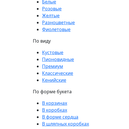
Белые
Розовые
Желтые
Разноцветные
Фиолетовые
По виду
Кустовые
Пионовидные
Премиум
Классические
Кенийские
По форме букета
В корзинах
В коробках
В форме сердца
В шляпных коробках