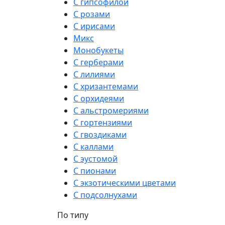
С гипсофилой
С розами
С ирисами
Микс
Монобукеты
С герберами
С лилиями
С хризантемами
С орхидеями
С альстромериями
С гортензиями
С гвоздиками
С каллами
С эустомой
С пионами
С экзотическими цветами
С подсолнухами
По типу