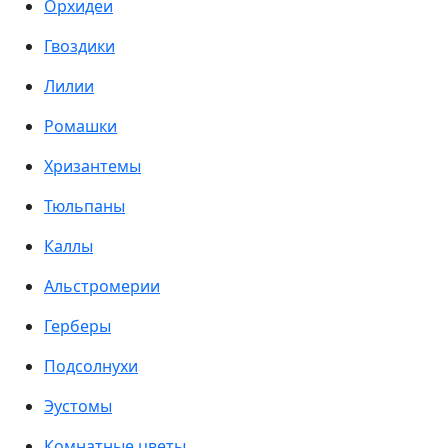
Орхидеи
Гвоздики
Лилии
Ромашки
Хризантемы
Тюльпаны
Каллы
Альстромерии
Герберы
Подсолнухи
Эустомы
Комнатные цветы