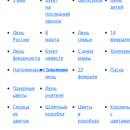
9 мая
Букет
Выпускной
День
на
детей
последний
звонок
День
8
День
14
России
марта
семьи
февраля
День
Букет
С днем
Хэллоуи
финансиста
невесте
мамы
Напоминание о важном
Татьянин
23
Пасха
день
февраля
Траурные
День
цветы
учителя
Сердца
Шляпные
Цветы
Корзин
из
коробки
в
с
цветов
коробках
цветами