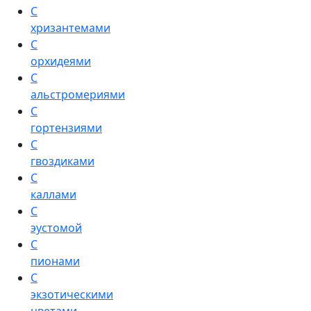
С
хризантемами
С
орхидеями
С
альстромериями
С
гортензиями
С
гвоздиками
С
каллами
С
эустомой
С
пионами
С
экзотическими