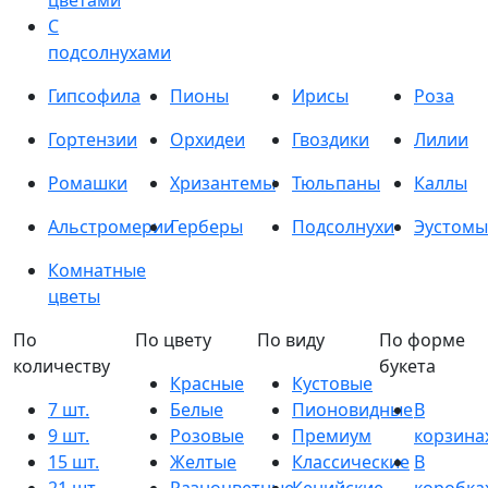
цветами
С
подсолнухами
Гипсофила
Пионы
Ирисы
Роза
Гортензии
Орхидеи
Гвоздики
Лилии
Ромашки
Хризантемы
Тюльпаны
Каллы
Альстромерии
Герберы
Подсолнухи
Эустомы
Комнатные
цветы
По
По цвету
По виду
По форме
количеству
букета
Красные
Кустовые
7 шт.
Белые
Пионовидные
В
9 шт.
Розовые
Премиум
корзина
15 шт.
Желтые
Классические
В