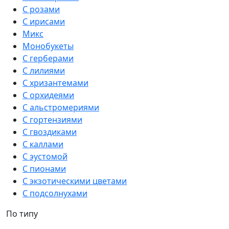
С розами
С ирисами
Микс
Монобукеты
С герберами
С лилиями
С хризантемами
С орхидеями
С альстромериями
С гортензиями
С гвоздиками
С каллами
С эустомой
С пионами
С экзотическими цветами
С подсолнухами
По типу