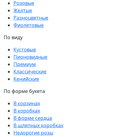
Розовые
Желтые
Разноцветные
Фиолетовые
По виду
Кустовые
Пионовидные
Премиум
Классические
Кенийские
По форме букета
В корзинах
В коробках
В форме сердца
В шляпных коробках
Недорогие розы