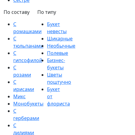
Сестре
По составу
По типу
С
Букет
ромашками
невесты
С
Шикарные
тюльпанами
Необычные
С
Полевые
гипсофилой
Бизнес-
С
букеты
розами
Цветы
С
поштучно
ирисами
Букет
Микс
от
Монобукеты
флориста
С
герберами
С
лилиями