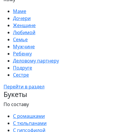
Маме
Дочери
Женщине
Любимой
Семье
Мужчине
Ребенку
Деловому партнеру
Подруге
Сестре
Перейти в раздел
Букеты
По составу
С ромашками
С тюльпанами
С гипсофилой