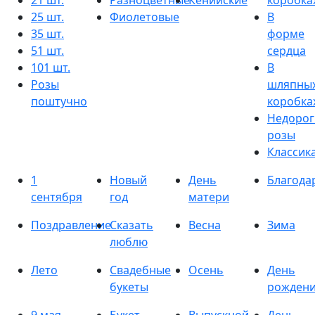
21 шт.
Разноцветные
Кенийские
коробка
25 шт.
Фиолетовые
В
35 шт.
форме
51 шт.
сердца
101 шт.
В
Розы
шляпны
поштучно
коробка
Недорог
розы
Классик
1
Новый
День
Благода
сентября
год
матери
Поздравление
Сказать
Весна
Зима
люблю
Лето
Свадебные
Осень
День
букеты
рожден