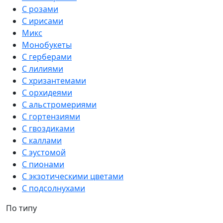
С розами
С ирисами
Микс
Монобукеты
С герберами
С лилиями
С хризантемами
С орхидеями
С альстромериями
С гортензиями
С гвоздиками
С каллами
С эустомой
С пионами
С экзотическими цветами
С подсолнухами
По типу