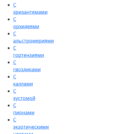
С
хризантемами
С
орхидеями
С
альстромериями
С
гортензиями
С
гвоздиками
С
каллами
С
эустомой
С
пионами
С
экзотическими