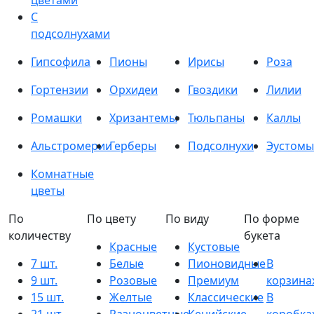
цветами
С
подсолнухами
Гипсофила
Пионы
Ирисы
Роза
Гортензии
Орхидеи
Гвоздики
Лилии
Ромашки
Хризантемы
Тюльпаны
Каллы
Альстромерии
Герберы
Подсолнухи
Эустомы
Комнатные
цветы
По
По цвету
По виду
По форме
количеству
букета
Красные
Кустовые
7 шт.
Белые
Пионовидные
В
9 шт.
Розовые
Премиум
корзина
15 шт.
Желтые
Классические
В