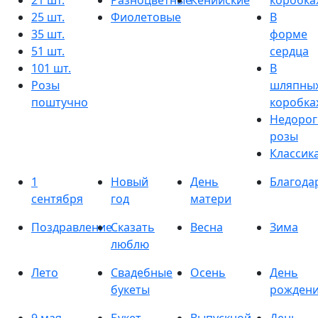
21 шт.
Разноцветные
Кенийские
коробка
25 шт.
Фиолетовые
В
35 шт.
форме
51 шт.
сердца
101 шт.
В
Розы
шляпны
поштучно
коробка
Недорог
розы
Классик
1
Новый
День
Благода
сентября
год
матери
Поздравление
Сказать
Весна
Зима
люблю
Лето
Свадебные
Осень
День
букеты
рожден