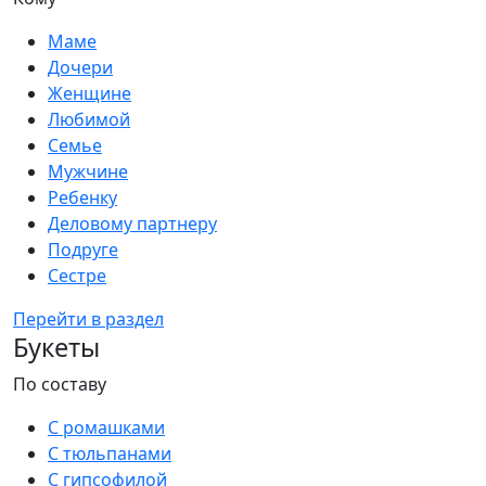
Маме
Дочери
Женщине
Любимой
Семье
Мужчине
Ребенку
Деловому партнеру
Подруге
Сестре
Перейти в раздел
Букеты
По составу
С ромашками
С тюльпанами
С гипсофилой