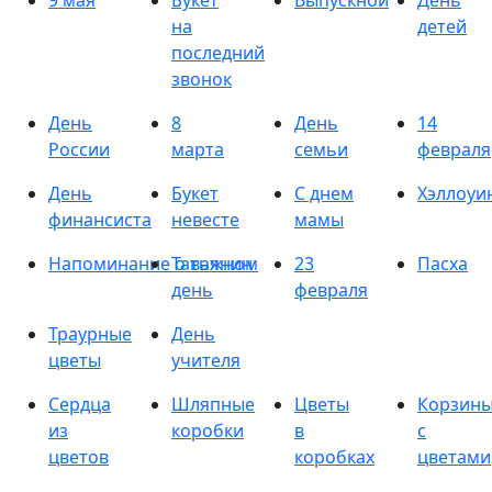
9 мая
Букет
Выпускной
День
на
детей
последний
звонок
День
8
День
14
России
марта
семьи
февраля
День
Букет
С днем
Хэллоуи
финансиста
невесте
мамы
Напоминание о важном
Татьянин
23
Пасха
день
февраля
Траурные
День
цветы
учителя
Сердца
Шляпные
Цветы
Корзин
из
коробки
в
с
цветов
коробках
цветами