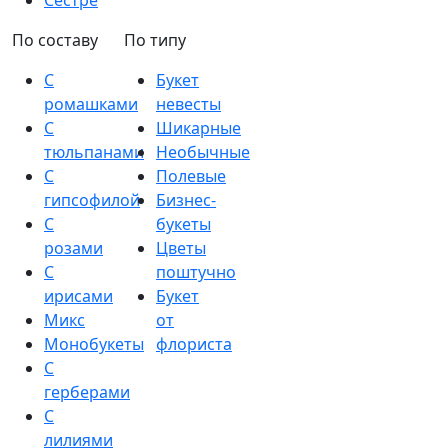
Сестре
По составу
По типу
С
Букет
ромашками
невесты
С
Шикарные
тюльпанами
Необычные
С
Полевые
гипсофилой
Бизнес-
С
букеты
розами
Цветы
С
поштучно
ирисами
Букет
Микс
от
Монобукеты
флориста
С
герберами
С
лилиями