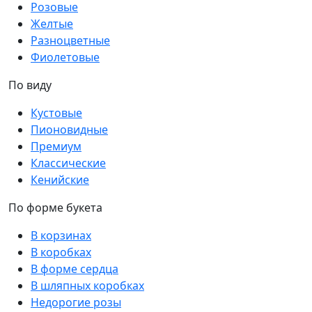
Розовые
Желтые
Разноцветные
Фиолетовые
По виду
Кустовые
Пионовидные
Премиум
Классические
Кенийские
По форме букета
В корзинах
В коробках
В форме сердца
В шляпных коробках
Недорогие розы