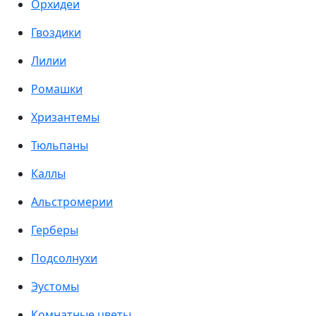
Орхидеи
Гвоздики
Лилии
Ромашки
Хризантемы
Тюльпаны
Каллы
Альстромерии
Герберы
Подсолнухи
Эустомы
Комнатные цветы