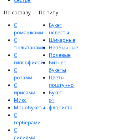
Сестре
По составу
По типу
С
Букет
ромашками
невесты
С
Шикарные
тюльпанами
Необычные
С
Полевые
гипсофилой
Бизнес-
С
букеты
розами
Цветы
С
поштучно
ирисами
Букет
Микс
от
Монобукеты
флориста
С
герберами
С
лилиями