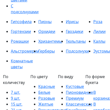
цветами
С
подсолнухами
Гипсофила
Пионы
Ирисы
Роза
Гортензии
Орхидеи
Гвоздики
Лилии
Ромашки
Хризантемы
Тюльпаны
Каллы
Альстромерии
Герберы
Подсолнухи
Эустомы
Комнатные
цветы
По
По цвету
По виду
По форме
количеству
букета
Красные
Кустовые
7 шт.
Белые
Пионовидные
В
9 шт.
Розовые
Премиум
корзина
15 шт.
Желтые
Классические
В