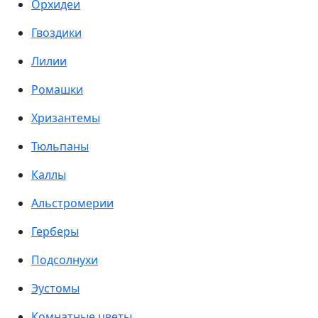
Орхидеи
Гвоздики
Лилии
Ромашки
Хризантемы
Тюльпаны
Каллы
Альстромерии
Герберы
Подсолнухи
Эустомы
Комнатные цветы