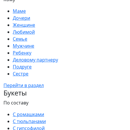
Маме
Дочери
Женщине
Любимой
Семье
Мужчине
Ребенку
Деловому партнеру
Подруге
Сестре
Перейти в раздел
Букеты
По составу
С ромашками
С тюльпанами
С гипсофилой