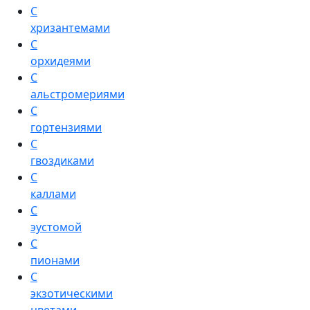
С
хризантемами
С
орхидеями
С
альстромериями
С
гортензиями
С
гвоздиками
С
каллами
С
эустомой
С
пионами
С
экзотическими