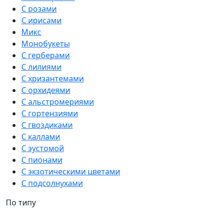
С розами
С ирисами
Микс
Монобукеты
С герберами
С лилиями
С хризантемами
С орхидеями
С альстромериями
С гортензиями
С гвоздиками
С каллами
С эустомой
С пионами
С экзотическими цветами
С подсолнухами
По типу