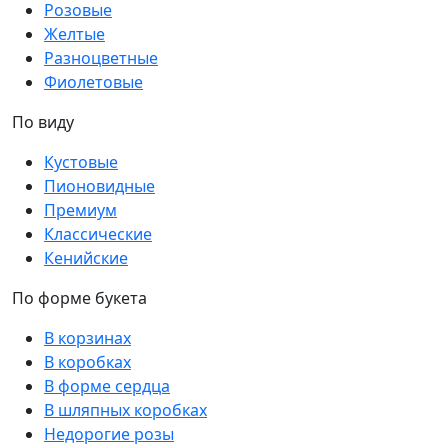
Розовые
Желтые
Разноцветные
Фиолетовые
По виду
Кустовые
Пионовидные
Премиум
Классические
Кенийские
По форме букета
В корзинах
В коробках
В форме сердца
В шляпных коробках
Недорогие розы