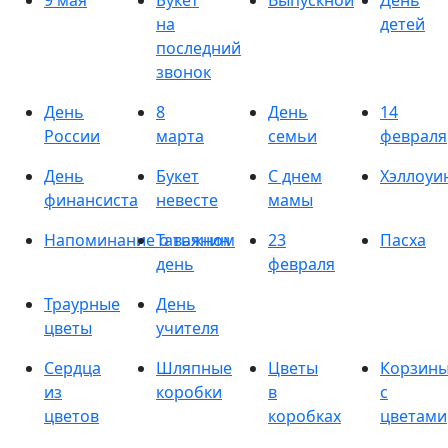
9 мая
Букет
Выпускной
День
на
детей
последний
звонок
День
8
День
14
России
марта
семьи
февраля
День
Букет
С днем
Хэллоуи
финансиста
невесте
мамы
Напоминание о важном
Татьянин
23
Пасха
день
февраля
Траурные
День
цветы
учителя
Сердца
Шляпные
Цветы
Корзин
из
коробки
в
с
цветов
коробках
цветами