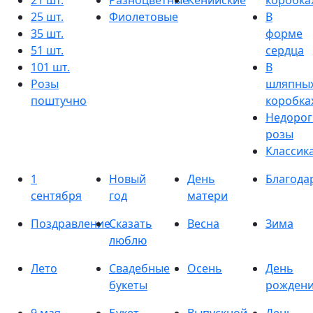
21 шт.
Разноцветные
Кенийские
коробка
25 шт.
Фиолетовые
В
35 шт.
форме
51 шт.
сердца
101 шт.
В
Розы
шляпны
поштучно
коробка
Недорог
розы
Классик
1
Новый
День
Благода
сентября
год
матери
Поздравление
Сказать
Весна
Зима
люблю
Лето
Свадебные
Осень
День
букеты
рожден