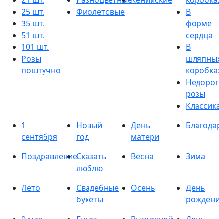
21 шт.
Разноцветные
Кенийские
коробка
25 шт.
Фиолетовые
В
35 шт.
форме
51 шт.
сердца
101 шт.
В
Розы
шляпны
поштучно
коробка
Недорог
розы
Классик
1
Новый
День
Благода
сентября
год
матери
Поздравление
Сказать
Весна
Зима
люблю
Лето
Свадебные
Осень
День
букеты
рожден