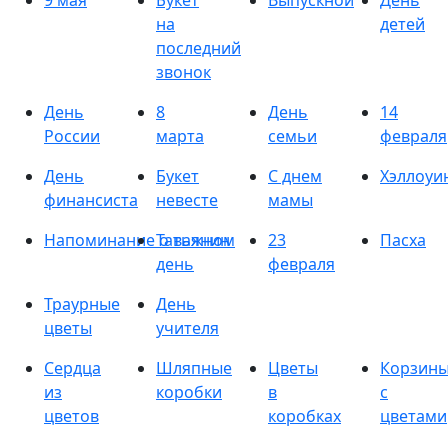
9 мая
Букет
Выпускной
День
на
детей
последний
звонок
День
8
День
14
России
марта
семьи
февраля
День
Букет
С днем
Хэллоуи
финансиста
невесте
мамы
Напоминание о важном
Татьянин
23
Пасха
день
февраля
Траурные
День
цветы
учителя
Сердца
Шляпные
Цветы
Корзин
из
коробки
в
с
цветов
коробках
цветами