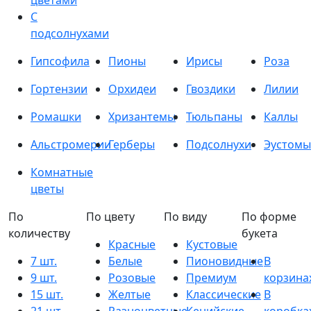
цветами
С
подсолнухами
Гипсофила
Пионы
Ирисы
Роза
Гортензии
Орхидеи
Гвоздики
Лилии
Ромашки
Хризантемы
Тюльпаны
Каллы
Альстромерии
Герберы
Подсолнухи
Эустомы
Комнатные
цветы
По
По цвету
По виду
По форме
количеству
букета
Красные
Кустовые
7 шт.
Белые
Пионовидные
В
9 шт.
Розовые
Премиум
корзина
15 шт.
Желтые
Классические
В