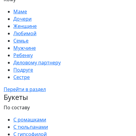
Маме
Дочери
Женщине
Любимой
Семье
Мужчине
Ребенку
Деловому партнеру
Подруге
Сестре
Перейти в раздел
Букеты
По составу
С ромашками
С тюльпанами
С гипсофилой