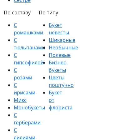
Сестре
По составу
По типу
С
Букет
ромашками
невесты
С
Шикарные
тюльпанами
Необычные
С
Полевые
гипсофилой
Бизнес-
С
букеты
розами
Цветы
С
поштучно
ирисами
Букет
Микс
от
Монобукеты
флориста
С
герберами
С
лилиями