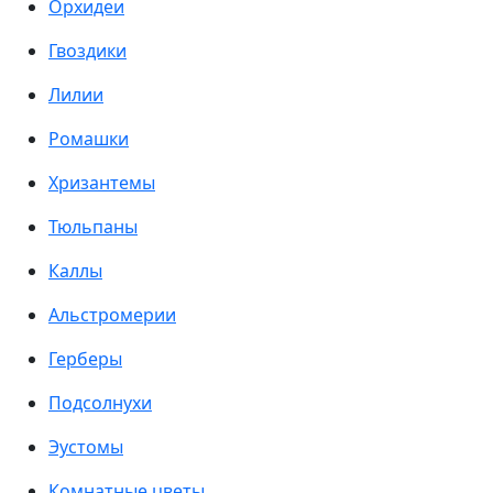
Орхидеи
Гвоздики
Лилии
Ромашки
Хризантемы
Тюльпаны
Каллы
Альстромерии
Герберы
Подсолнухи
Эустомы
Комнатные цветы