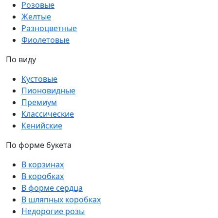
Розовые
Желтые
Разноцветные
Фиолетовые
По виду
Кустовые
Пионовидные
Премиум
Классические
Кенийские
По форме букета
В корзинах
В коробках
В форме сердца
В шляпных коробках
Недорогие розы