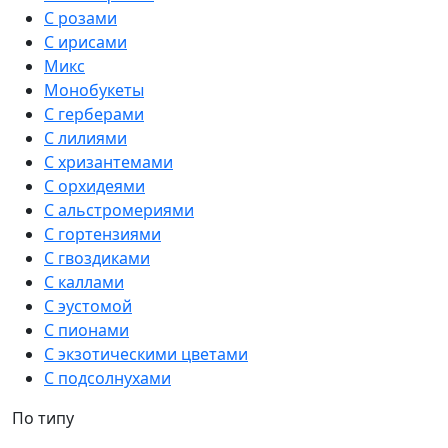
С розами
С ирисами
Микс
Монобукеты
С герберами
С лилиями
С хризантемами
С орхидеями
С альстромериями
С гортензиями
С гвоздиками
С каллами
С эустомой
С пионами
С экзотическими цветами
С подсолнухами
По типу