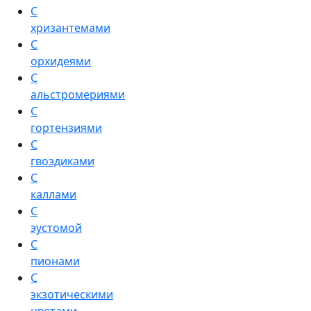
С
хризантемами
С
орхидеями
С
альстромериями
С
гортензиями
С
гвоздиками
С
каллами
С
эустомой
С
пионами
С
экзотическими