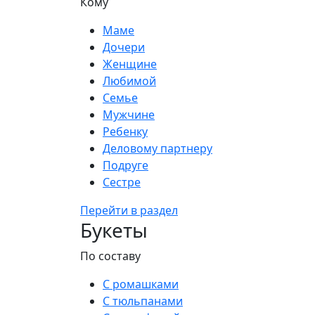
Кому
Маме
Дочери
Женщине
Любимой
Семье
Мужчине
Ребенку
Деловому партнеру
Подруге
Сестре
Перейти в раздел
Букеты
По составу
С ромашками
С тюльпанами