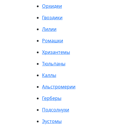
Орхидеи
Гвоздики
Лилии
Ромашки
Хризантемы
Тюльпаны
Каллы
Альстромерии
Герберы
Подсолнухи
Эустомы