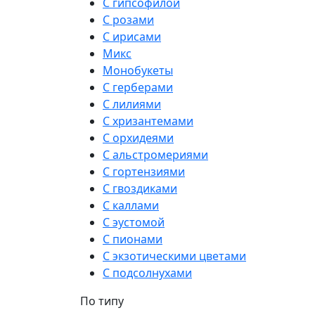
С гипсофилой
С розами
С ирисами
Микс
Монобукеты
С герберами
С лилиями
С хризантемами
С орхидеями
С альстромериями
С гортензиями
С гвоздиками
С каллами
С эустомой
С пионами
С экзотическими цветами
С подсолнухами
По типу