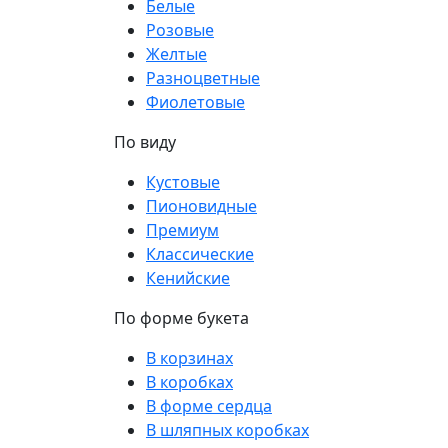
Белые
Розовые
Желтые
Разноцветные
Фиолетовые
По виду
Кустовые
Пионовидные
Премиум
Классические
Кенийские
По форме букета
В корзинах
В коробках
В форме сердца
В шляпных коробках