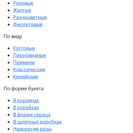
Розовые
Желтые
Разноцветные
Фиолетовые
По виду
Кустовые
Пионовидные
Премиум
Классические
Кенийские
По форме букета
В корзинах
В коробках
В форме сердца
В шляпных коробках
Недорогие розы