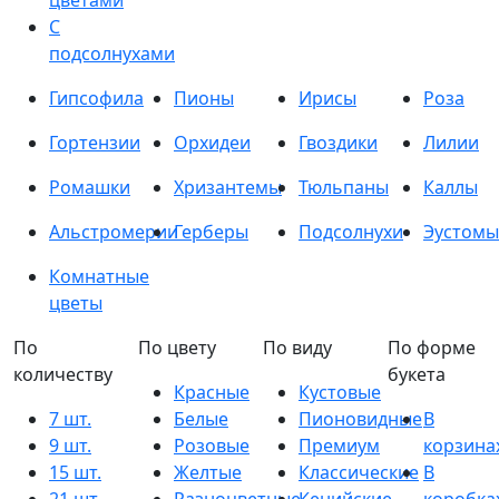
цветами
С
подсолнухами
Гипсофила
Пионы
Ирисы
Роза
Гортензии
Орхидеи
Гвоздики
Лилии
Ромашки
Хризантемы
Тюльпаны
Каллы
Альстромерии
Герберы
Подсолнухи
Эустомы
Комнатные
цветы
По
По цвету
По виду
По форме
количеству
букета
Красные
Кустовые
7 шт.
Белые
Пионовидные
В
9 шт.
Розовые
Премиум
корзина
15 шт.
Желтые
Классические
В