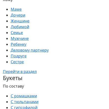
Маме
Дочери
Женщине
Любимой
Семье
Мужчине
Ребенку
Деловому партнеру
Подруге
Сестре
Перейти в раздел
Букеты
По составу
С ромашками
С тюльпанами
С гипсофилой