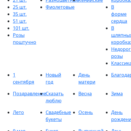
21 шт.
Разноцветные
Кенийские
коробка
25 шт.
Фиолетовые
В
35 шт.
форме
51 шт.
сердца
101 шт.
В
Розы
шляпны
поштучно
коробка
Недорог
розы
Классик
1
Новый
День
Благода
сентября
год
матери
Поздравление
Сказать
Весна
Зима
люблю
Лето
Свадебные
Осень
День
букеты
рожден