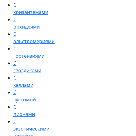
С
хризантемами
С
орхидеями
С
альстромериями
С
гортензиями
С
гвоздиками
С
каллами
С
эустомой
С
пионами
С
экзотическими