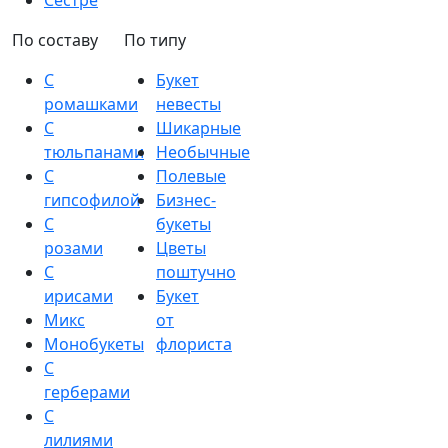
Сестре
По составу
По типу
С
Букет
ромашками
невесты
С
Шикарные
тюльпанами
Необычные
С
Полевые
гипсофилой
Бизнес-
С
букеты
розами
Цветы
С
поштучно
ирисами
Букет
Микс
от
Монобукеты
флориста
С
герберами
С
лилиями