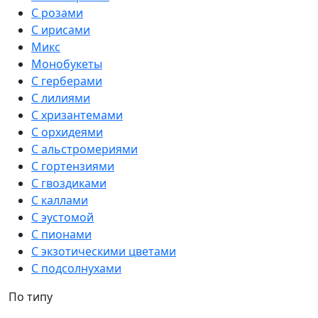
С розами
С ирисами
Микс
Монобукеты
С герберами
С лилиями
С хризантемами
С орхидеями
С альстромериями
С гортензиями
С гвоздиками
С каллами
С эустомой
С пионами
С экзотическими цветами
С подсолнухами
По типу