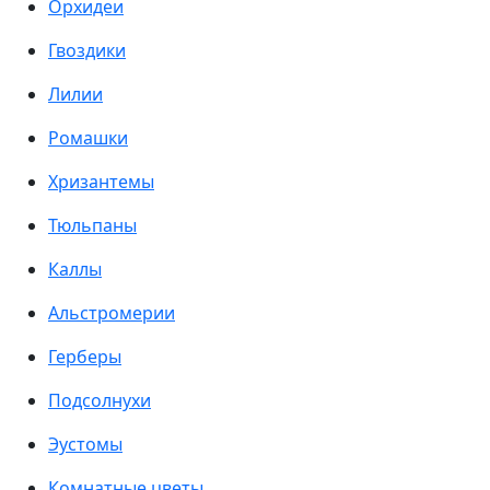
Орхидеи
Гвоздики
Лилии
Ромашки
Хризантемы
Тюльпаны
Каллы
Альстромерии
Герберы
Подсолнухи
Эустомы
Комнатные цветы