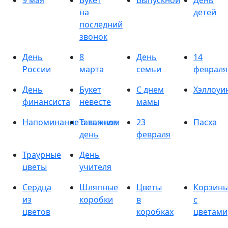
9 мая
Букет
Выпускной
День
на
детей
последний
звонок
День
8
День
14
России
марта
семьи
февраля
День
Букет
С днем
Хэллоуи
финансиста
невесте
мамы
Напоминание о важном
Татьянин
23
Пасха
день
февраля
Траурные
День
цветы
учителя
Сердца
Шляпные
Цветы
Корзин
из
коробки
в
с
цветов
коробках
цветами