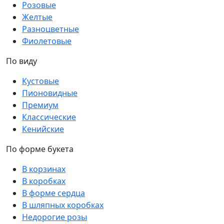
Розовые
Желтые
Разноцветные
Фиолетовые
По виду
Кустовые
Пионовидные
Премиум
Классические
Кенийские
По форме букета
В корзинах
В коробках
В форме сердца
В шляпных коробках
Недорогие розы