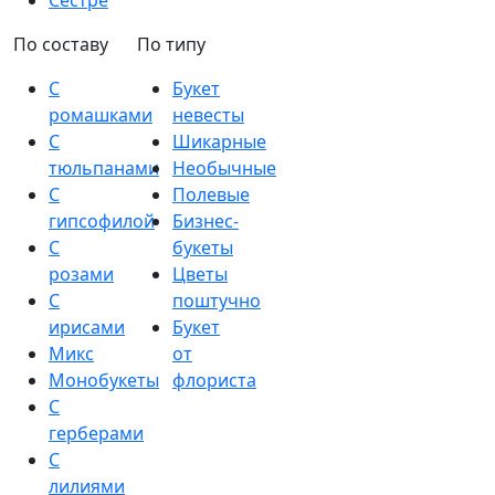
Сестре
По составу
По типу
С
Букет
ромашками
невесты
С
Шикарные
тюльпанами
Необычные
С
Полевые
гипсофилой
Бизнес-
С
букеты
розами
Цветы
С
поштучно
ирисами
Букет
Микс
от
Монобукеты
флориста
С
герберами
С
лилиями