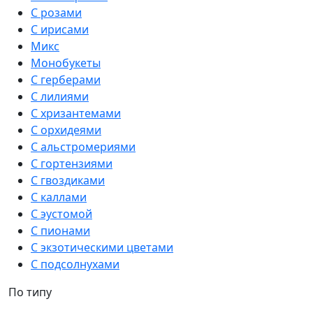
С розами
С ирисами
Микс
Монобукеты
С герберами
С лилиями
С хризантемами
С орхидеями
С альстромериями
С гортензиями
С гвоздиками
С каллами
С эустомой
С пионами
С экзотическими цветами
С подсолнухами
По типу