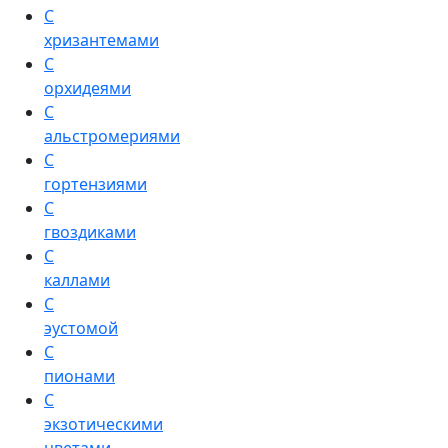
С
хризантемами
С
орхидеями
С
альстромериями
С
гортензиями
С
гвоздиками
С
каллами
С
эустомой
С
пионами
С
экзотическими