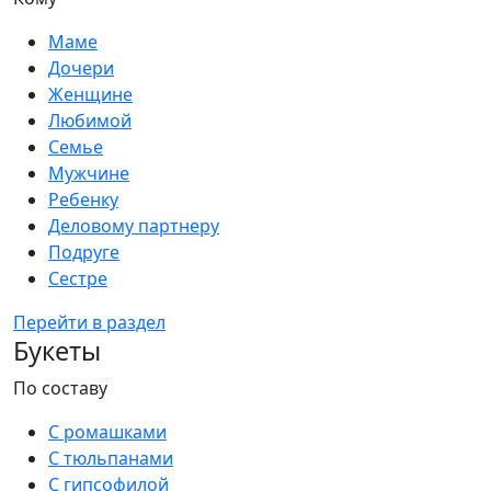
Маме
Дочери
Женщине
Любимой
Семье
Мужчине
Ребенку
Деловому партнеру
Подруге
Сестре
Перейти в раздел
Букеты
По составу
С ромашками
С тюльпанами
С гипсофилой