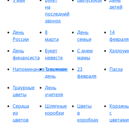
9 мая
Букет
Выпускной
День
на
детей
последний
звонок
День
8
День
14
России
марта
семьи
февраля
День
Букет
С днем
Хэллоуи
финансиста
невесте
мамы
Напоминание о важном
Татьянин
23
Пасха
день
февраля
Траурные
День
цветы
учителя
Сердца
Шляпные
Цветы
Корзин
из
коробки
в
с
цветов
коробках
цветами