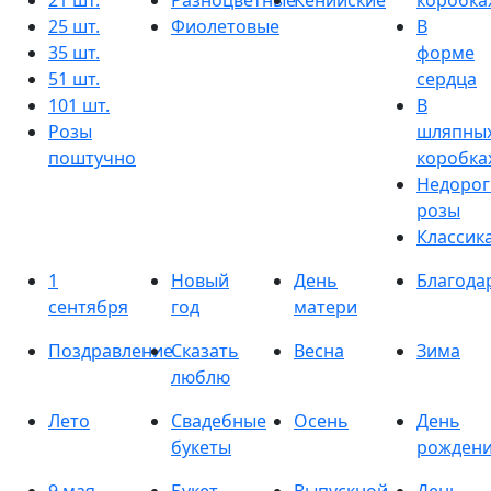
21 шт.
Разноцветные
Кенийские
коробка
25 шт.
Фиолетовые
В
35 шт.
форме
51 шт.
сердца
101 шт.
В
Розы
шляпны
поштучно
коробка
Недорог
розы
Классик
1
Новый
День
Благода
сентября
год
матери
Поздравление
Сказать
Весна
Зима
люблю
Лето
Свадебные
Осень
День
букеты
рожден