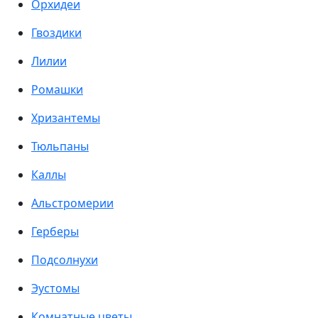
Орхидеи
Гвоздики
Лилии
Ромашки
Хризантемы
Тюльпаны
Каллы
Альстромерии
Герберы
Подсолнухи
Эустомы
Комнатные цветы