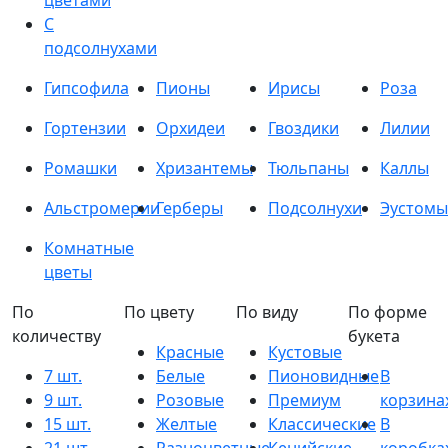
цветами
С
подсолнухами
Гипсофила
Пионы
Ирисы
Роза
Гортензии
Орхидеи
Гвоздики
Лилии
Ромашки
Хризантемы
Тюльпаны
Каллы
Альстромерии
Герберы
Подсолнухи
Эустомы
Комнатные
цветы
По
По цвету
По виду
По форме
количеству
букета
Красные
Кустовые
7 шт.
Белые
Пионовидные
В
9 шт.
Розовые
Премиум
корзина
15 шт.
Желтые
Классические
В