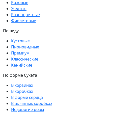
Розовые
Желтые
Разноцветные
Фиолетовые
По виду
Кустовые
Пионовидные
Премиум
Классические
Кенийские
По форме букета
В корзинах
В коробках
В форме сердца
В шляпных коробках
Недорогие розы