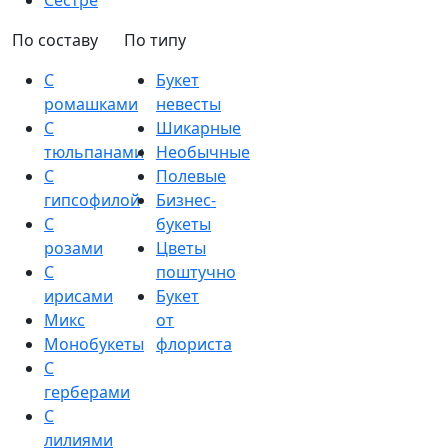
Сестре
По составу
По типу
С
Букет
ромашками
невесты
С
Шикарные
тюльпанами
Необычные
С
Полевые
гипсофилой
Бизнес-
С
букеты
розами
Цветы
С
поштучно
ирисами
Букет
Микс
от
Монобукеты
флориста
С
герберами
С
лилиями