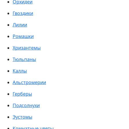
Орхидеи
Гвоздики
Лилии
Ромашки
Хризантемы
Тюльпаны
Каллы
Альстромерии
Герберы
Подсолнухи
Эустомы
Комнатные цветы