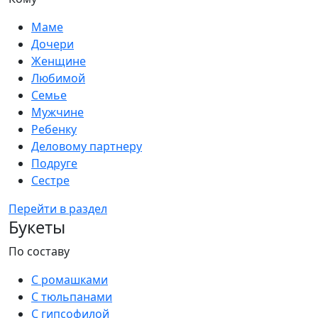
Маме
Дочери
Женщине
Любимой
Семье
Мужчине
Ребенку
Деловому партнеру
Подруге
Сестре
Перейти в раздел
Букеты
По составу
С ромашками
С тюльпанами
С гипсофилой