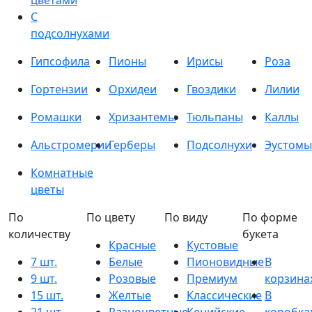
цветами
С
подсолнухами
Гипсофила
Пионы
Ирисы
Роза
Гортензии
Орхидеи
Гвоздики
Лилии
Ромашки
Хризантемы
Тюльпаны
Каллы
Альстромерии
Герберы
Подсолнухи
Эустомы
Комнатные
цветы
По
По цвету
По виду
По форме
количеству
букета
Красные
Кустовые
7 шт.
Белые
Пионовидные
В
9 шт.
Розовые
Премиум
корзина
15 шт.
Желтые
Классические
В