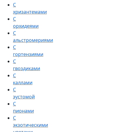
С
хризантемами
С
орхидеями
С
альстромериями
С
гортензиями
С
гвоздиками
С
каллами
С
эустомой
С
пионами
С
экзотическими