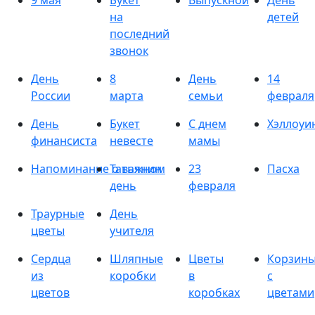
9 мая
Букет
Выпускной
День
на
детей
последний
звонок
День
8
День
14
России
марта
семьи
февраля
День
Букет
С днем
Хэллоуи
финансиста
невесте
мамы
Напоминание о важном
Татьянин
23
Пасха
день
февраля
Траурные
День
цветы
учителя
Сердца
Шляпные
Цветы
Корзин
из
коробки
в
с
цветов
коробках
цветами