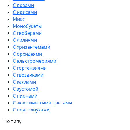
С розами
С ирисами
Микс
Монобукеты
С герберами
С лилиями
С хризантемами
С орхидеями
С альстромериями
С гортензиями
С гвоздиками
С каллами
С эустомой
С пионами
С экзотическими цветами
С подсолнухами
По типу