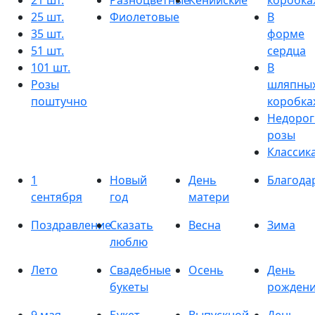
21 шт.
Разноцветные
Кенийские
коробка
25 шт.
Фиолетовые
В
35 шт.
форме
51 шт.
сердца
101 шт.
В
Розы
шляпны
поштучно
коробка
Недорог
розы
Классик
1
Новый
День
Благода
сентября
год
матери
Поздравление
Сказать
Весна
Зима
люблю
Лето
Свадебные
Осень
День
букеты
рожден