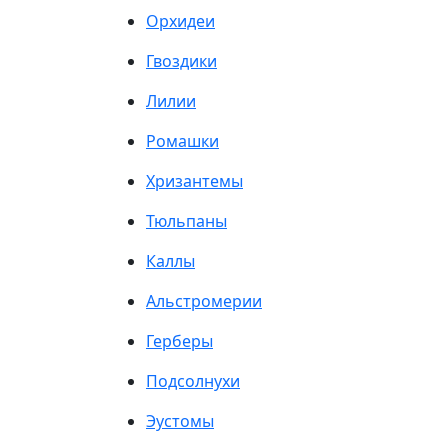
Орхидеи
Гвоздики
Лилии
Ромашки
Хризантемы
Тюльпаны
Каллы
Альстромерии
Герберы
Подсолнухи
Эустомы