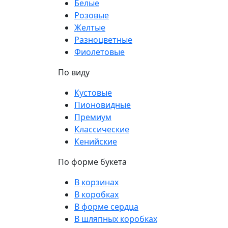
Белые
Розовые
Желтые
Разноцветные
Фиолетовые
По виду
Кустовые
Пионовидные
Премиум
Классические
Кенийские
По форме букета
В корзинах
В коробках
В форме сердца
В шляпных коробках