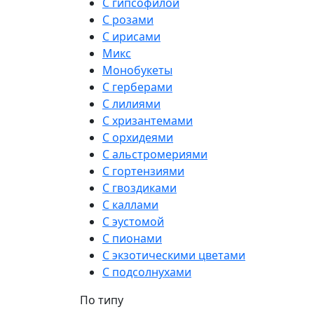
С гипсофилой
С розами
С ирисами
Микс
Монобукеты
С герберами
С лилиями
С хризантемами
С орхидеями
С альстромериями
С гортензиями
С гвоздиками
С каллами
С эустомой
С пионами
С экзотическими цветами
С подсолнухами
По типу