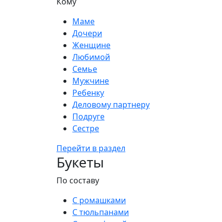
Кому
Маме
Дочери
Женщине
Любимой
Семье
Мужчине
Ребенку
Деловому партнеру
Подруге
Сестре
Перейти в раздел
Букеты
По составу
С ромашками
С тюльпанами