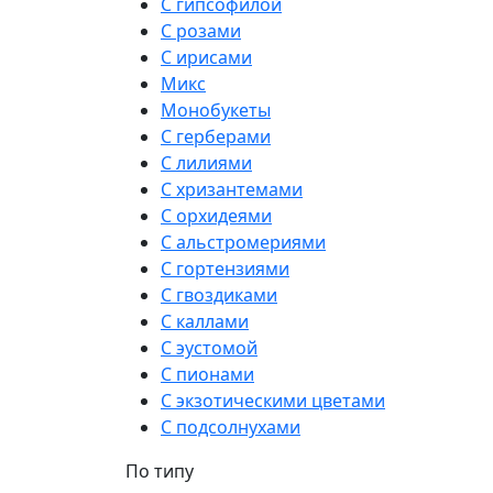
С гипсофилой
С розами
С ирисами
Микс
Монобукеты
С герберами
С лилиями
С хризантемами
С орхидеями
С альстромериями
С гортензиями
С гвоздиками
С каллами
С эустомой
С пионами
С экзотическими цветами
С подсолнухами
По типу