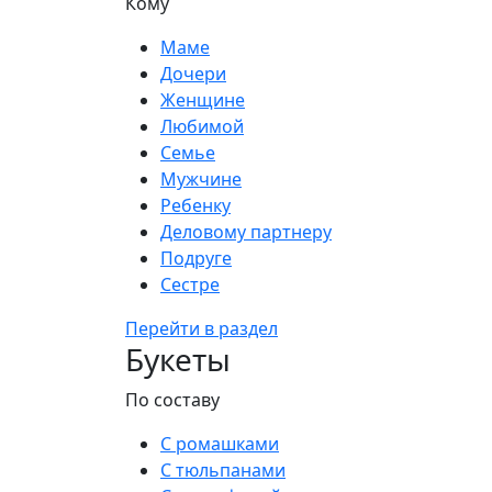
Кому
Маме
Дочери
Женщине
Любимой
Семье
Мужчине
Ребенку
Деловому партнеру
Подруге
Сестре
Перейти в раздел
Букеты
По составу
С ромашками
С тюльпанами