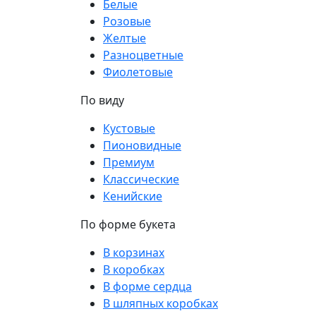
Белые
Розовые
Желтые
Разноцветные
Фиолетовые
По виду
Кустовые
Пионовидные
Премиум
Классические
Кенийские
По форме букета
В корзинах
В коробках
В форме сердца
В шляпных коробках