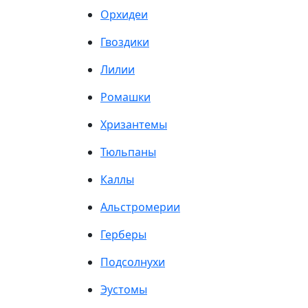
Орхидеи
Гвоздики
Лилии
Ромашки
Хризантемы
Тюльпаны
Каллы
Альстромерии
Герберы
Подсолнухи
Эустомы