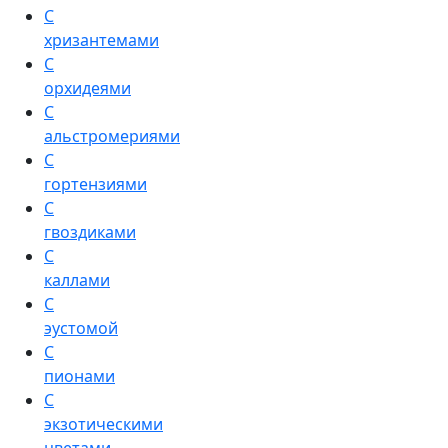
С
хризантемами
С
орхидеями
С
альстромериями
С
гортензиями
С
гвоздиками
С
каллами
С
эустомой
С
пионами
С
экзотическими