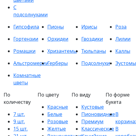
цветами
С
подсолнухами
Гипсофила
Пионы
Ирисы
Роза
Гортензии
Орхидеи
Гвоздики
Лилии
Ромашки
Хризантемы
Тюльпаны
Каллы
Альстромерии
Герберы
Подсолнухи
Эустомы
Комнатные
цветы
По
По цвету
По виду
По форме
количеству
букета
Красные
Кустовые
7 шт.
Белые
Пионовидные
В
9 шт.
Розовые
Премиум
корзина
15 шт.
Желтые
Классические
В