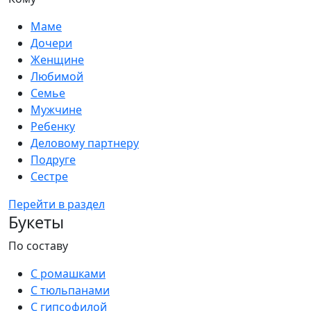
Маме
Дочери
Женщине
Любимой
Семье
Мужчине
Ребенку
Деловому партнеру
Подруге
Сестре
Перейти в раздел
Букеты
По составу
С ромашками
С тюльпанами
С гипсофилой