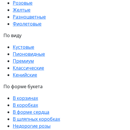
Розовые
Желтые
Разноцветные
Фиолетовые
По виду
Кустовые
Пионовидные
Премиум
Классические
Кенийские
По форме букета
В корзинах
В коробках
В форме сердца
В шляпных коробках
Недорогие розы