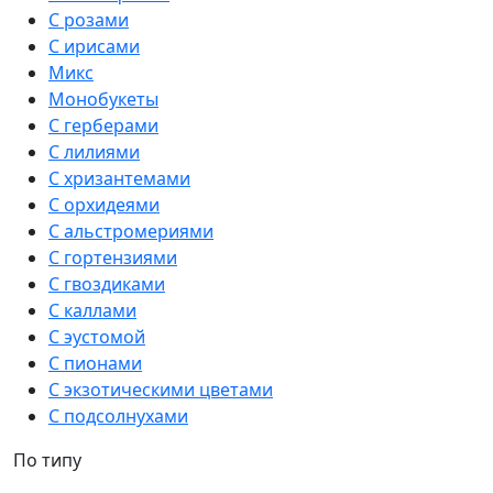
С розами
С ирисами
Микс
Монобукеты
С герберами
С лилиями
С хризантемами
С орхидеями
С альстромериями
С гортензиями
С гвоздиками
С каллами
С эустомой
С пионами
С экзотическими цветами
С подсолнухами
По типу