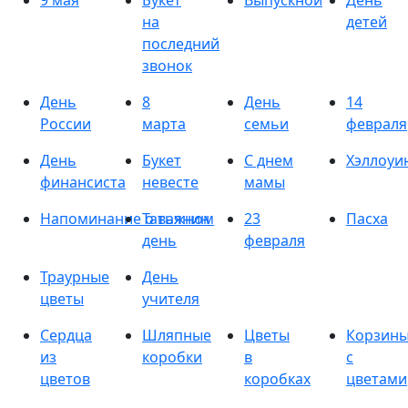
9 мая
Букет
Выпускной
День
на
детей
последний
звонок
День
8
День
14
России
марта
семьи
февраля
День
Букет
С днем
Хэллоуи
финансиста
невесте
мамы
Напоминание о важном
Татьянин
23
Пасха
день
февраля
Траурные
День
цветы
учителя
Сердца
Шляпные
Цветы
Корзин
из
коробки
в
с
цветов
коробках
цветами