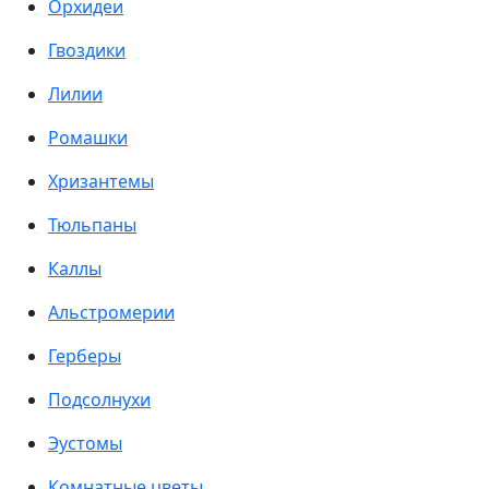
Орхидеи
Гвоздики
Лилии
Ромашки
Хризантемы
Тюльпаны
Каллы
Альстромерии
Герберы
Подсолнухи
Эустомы
Комнатные цветы