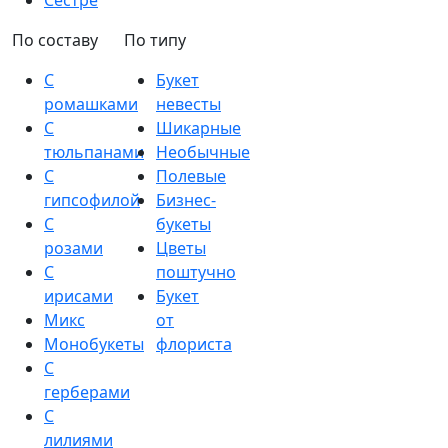
Сестре
По составу
По типу
С
Букет
ромашками
невесты
С
Шикарные
тюльпанами
Необычные
С
Полевые
гипсофилой
Бизнес-
С
букеты
розами
Цветы
С
поштучно
ирисами
Букет
Микс
от
Монобукеты
флориста
С
герберами
С
лилиями