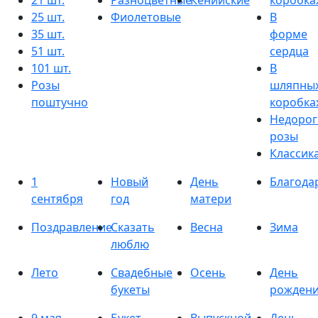
21 шт.
Разноцветные
Кенийские
коробка
25 шт.
Фиолетовые
В
35 шт.
форме
51 шт.
сердца
101 шт.
В
Розы
шляпны
поштучно
коробка
Недорог
розы
Классик
1
Новый
День
Благода
сентября
год
матери
Поздравление
Сказать
Весна
Зима
люблю
Лето
Свадебные
Осень
День
букеты
рожден