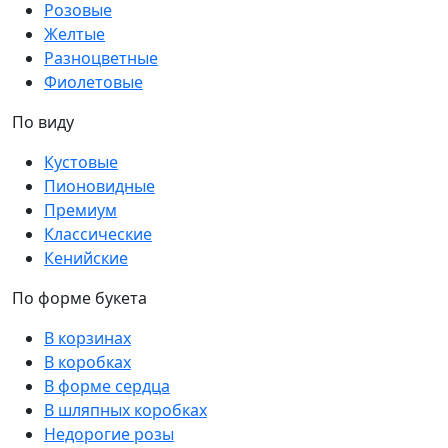
Розовые
Желтые
Разноцветные
Фиолетовые
По виду
Кустовые
Пионовидные
Премиум
Классические
Кенийские
По форме букета
В корзинах
В коробках
В форме сердца
В шляпных коробках
Недорогие розы