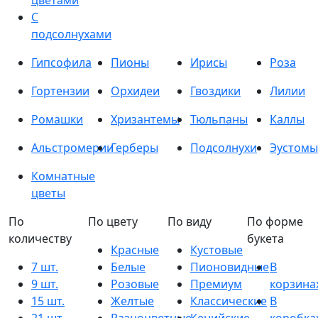
цветами
С
подсолнухами
Гипсофила
Пионы
Ирисы
Роза
Гортензии
Орхидеи
Гвоздики
Лилии
Ромашки
Хризантемы
Тюльпаны
Каллы
Альстромерии
Герберы
Подсолнухи
Эустомы
Комнатные
цветы
По
По цвету
По виду
По форме
количеству
букета
Красные
Кустовые
7 шт.
Белые
Пионовидные
В
9 шт.
Розовые
Премиум
корзина
15 шт.
Желтые
Классические
В