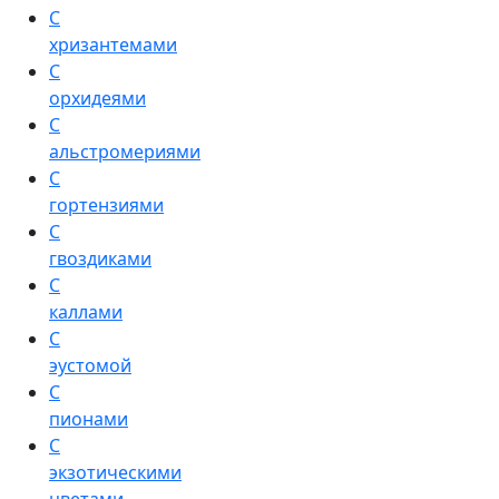
С
хризантемами
С
орхидеями
С
альстромериями
С
гортензиями
С
гвоздиками
С
каллами
С
эустомой
С
пионами
С
экзотическими