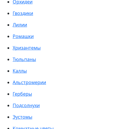
Орхидеи
Гвоздики
Лилии
Ромашки
Хризантемы
Тюльпаны
Каллы
Альстромерии
Герберы
Подсолнухи
Эустомы
Комнатные цветы