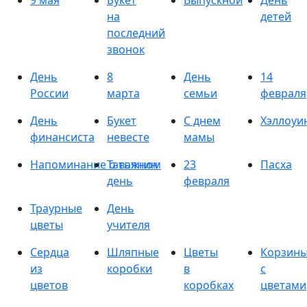
9 мая
Букет
Выпускной
День
на
детей
последний
звонок
День
8
День
14
России
марта
семьи
февраля
День
Букет
С днем
Хэллоуи
финансиста
невесте
мамы
Напоминание о важном
Татьянин
23
Пасха
день
февраля
Траурные
День
цветы
учителя
Сердца
Шляпные
Цветы
Корзин
из
коробки
в
с
цветов
коробках
цветами