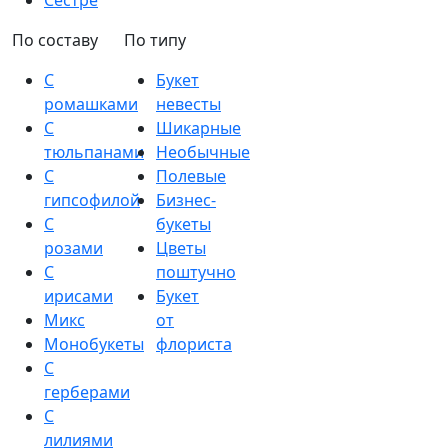
Сестре
По составу
По типу
С
Букет
ромашками
невесты
С
Шикарные
тюльпанами
Необычные
С
Полевые
гипсофилой
Бизнес-
С
букеты
розами
Цветы
С
поштучно
ирисами
Букет
Микс
от
Монобукеты
флориста
С
герберами
С
лилиями