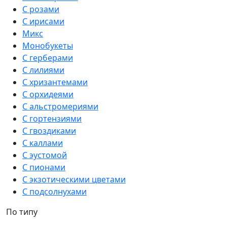
С розами
С ирисами
Микс
Монобукеты
С герберами
С лилиями
С хризантемами
С орхидеями
С альстромериями
С гортензиями
С гвоздиками
С каллами
С эустомой
С пионами
С экзотическими цветами
С подсолнухами
По типу