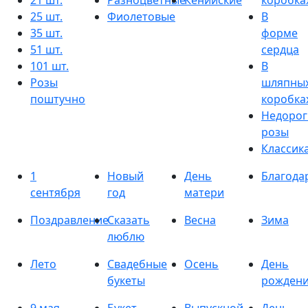
21 шт.
Разноцветные
Кенийские
коробка
25 шт.
Фиолетовые
В
35 шт.
форме
51 шт.
сердца
101 шт.
В
Розы
шляпны
поштучно
коробка
Недорог
розы
Классик
1
Новый
День
Благода
сентября
год
матери
Поздравление
Сказать
Весна
Зима
люблю
Лето
Свадебные
Осень
День
букеты
рожден