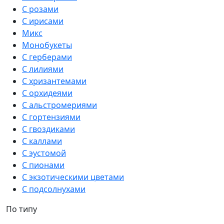
С розами
С ирисами
Микс
Монобукеты
С герберами
С лилиями
С хризантемами
С орхидеями
С альстромериями
С гортензиями
С гвоздиками
С каллами
С эустомой
С пионами
С экзотическими цветами
С подсолнухами
По типу