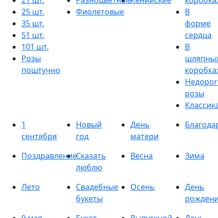
21 шт.
Разноцветные
Кенийские
коробка
25 шт.
Фиолетовые
В
35 шт.
форме
51 шт.
сердца
101 шт.
В
Розы
шляпны
поштучно
коробка
Недорог
розы
Классик
1
Новый
День
Благода
сентября
год
матери
Поздравление
Сказать
Весна
Зима
люблю
Лето
Свадебные
Осень
День
букеты
рожден