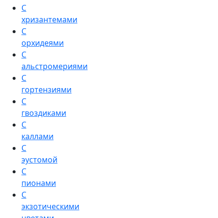
С
хризантемами
С
орхидеями
С
альстромериями
С
гортензиями
С
гвоздиками
С
каллами
С
эустомой
С
пионами
С
экзотическими