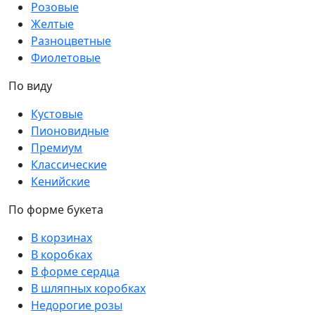
Розовые
Желтые
Разноцветные
Фиолетовые
По виду
Кустовые
Пионовидные
Премиум
Классические
Кенийские
По форме букета
В корзинах
В коробках
В форме сердца
В шляпных коробках
Недорогие розы