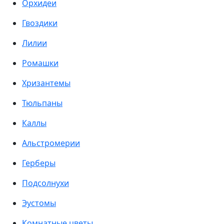
Орхидеи
Гвоздики
Лилии
Ромашки
Хризантемы
Тюльпаны
Каллы
Альстромерии
Герберы
Подсолнухи
Эустомы
Комнатные цветы