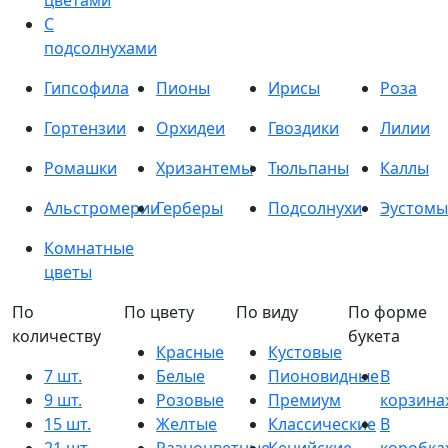
цветами
С
подсолнухами
Гипсофила
Пионы
Ирисы
Роза
Гортензии
Орхидеи
Гвоздики
Лилии
Ромашки
Хризантемы
Тюльпаны
Каллы
Альстромерии
Герберы
Подсолнухи
Эустомы
Комнатные
цветы
По
По цвету
По виду
По форме
количеству
букета
Красные
Кустовые
7 шт.
Белые
Пионовидные
В
9 шт.
Розовые
Премиум
корзина
15 шт.
Желтые
Классические
В