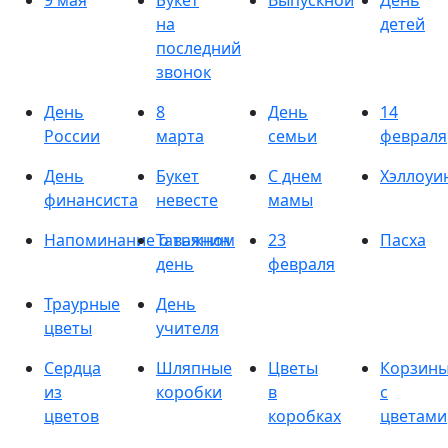
9 мая
Букет
Выпускной
День
на
детей
последний
звонок
День
8
День
14
России
марта
семьи
февраля
День
Букет
С днем
Хэллоуи
финансиста
невесте
мамы
Напоминание о важном
Татьянин
23
Пасха
день
февраля
Траурные
День
цветы
учителя
Сердца
Шляпные
Цветы
Корзин
из
коробки
в
с
цветов
коробках
цветами