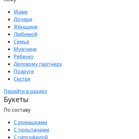
Маме
Дочери
Женщине
Любимой
Семье
Мужчине
Ребенку
Деловому партнеру
Подруге
Сестре
Перейти в раздел
Букеты
По составу
С ромашками
С тюльпанами
С гипсофилой