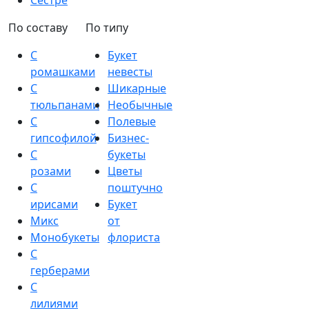
Сестре
По составу
По типу
С
Букет
ромашками
невесты
С
Шикарные
тюльпанами
Необычные
С
Полевые
гипсофилой
Бизнес-
С
букеты
розами
Цветы
С
поштучно
ирисами
Букет
Микс
от
Монобукеты
флориста
С
герберами
С
лилиями